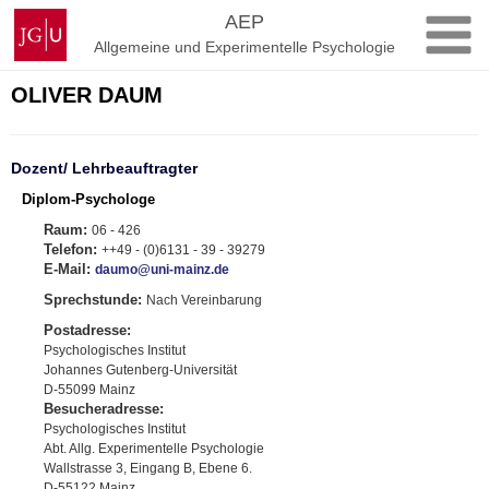
Zum
Johannes
AEP
Inhalt
Gutenberg-
Allgemeine und Experimentelle Psychologie
springen
Universität
Mainz
OLIVER DAUM
Dozent/ Lehrbeauftragter
Diplom-Psychologe
Raum:
06 - 426
Telefon:
++49 - (0)6131 - 39 - 39279
E-Mail:
daumo@uni-mainz.de
Sprechstunde:
Nach Vereinbarung
Postadresse:
Psychologisches Institut
Johannes Gutenberg-Universität
D-55099 Mainz
Besucheradresse:
Psychologisches Institut
Abt. Allg. Experimentelle Psychologie
Wallstrasse 3, Eingang B, Ebene 6.
D-55122 Mainz