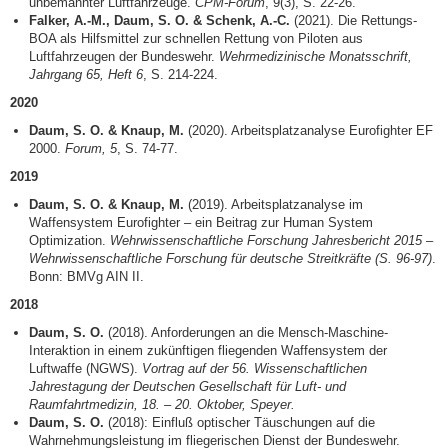
unbemannter Luftfahrzeuge.
CPM-Forum
, 9(3), S. 22-26.
Falker, A.-M., Daum, S. O. & Schenk, A.-C.
(2021). Die Rettungs-
BOA als Hilfsmittel zur schnellen Rettung von Piloten aus
Luftfahrzeugen der Bundeswehr.
Wehrmedizinische Monatsschrift,
Jahrgang 65, Heft 6
, S. 214-224.
2020
Daum, S. O. & Knaup, M.
(2020). Arbeitsplatzanalyse Eurofighter EF
2000.
Forum, 5
, S. 74-77.
2019
Daum, S. O. & Knaup, M.
(2019). Arbeitsplatzanalyse im
Waffensystem Eurofighter – ein Beitrag zur Human System
Optimization.
Wehrwissenschaftliche Forschung Jahresbericht 2015 –
Wehrwissenschaftliche Forschung für deutsche Streitkräfte (S. 96-97)
.
Bonn: BMVg AIN II.
2018
Daum, S. O.
(2018). Anforderungen an die Mensch-Maschine-
Interaktion in einem zukünftigen fliegenden Waffensystem der
Luftwaffe (NGWS).
Vortrag auf der 56. Wissenschaftlichen
Jahrestagung der Deutschen Gesellschaft für Luft- und
Raumfahrtmedizin, 18. – 20. Oktober, Speyer.
Daum, S. O.
(2018): Einfluß optischer Täuschungen auf die
Wahrnehmungsleistung im fliegerischen Dienst der Bundeswehr.