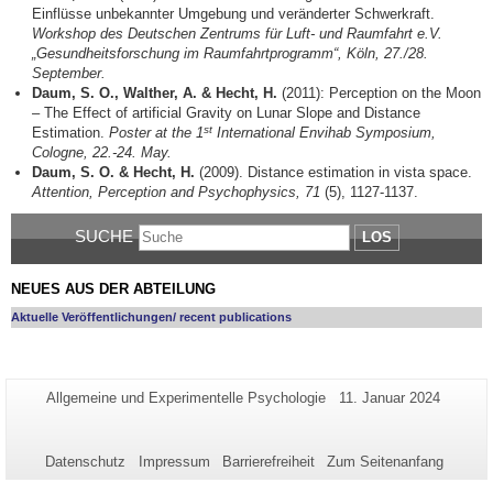
Einflüsse unbekannter Umgebung und veränderter Schwerkraft.
Workshop des Deutschen Zentrums für Luft- und Raumfahrt e.V.
„Gesundheitsforschung im Raumfahrtprogramm“, Köln, 27./28.
September.
Daum, S. O., Walther, A. & Hecht, H.
(2011): Perception on the Moon
– The Effect of artificial Gravity on Lunar Slope and Distance
st
Estimation.
Poster at the 1
International Envihab Symposium,
Cologne, 22.-24. May.
Daum, S. O. & Hecht, H.
(2009). Distance estimation in vista space.
Attention, Perception and Psychophysics, 71
(5), 1127-1137.
SUCHE
LOS
NEUES AUS DER ABTEILUNG
Aktuelle Veröffentlichungen/ recent publications
Zusätzliche
Seiten-
Letzte
Allgemeine und Experimentelle Psychologie
11. Januar 2024
Name:
Aktualisierung:
Informationen
zu
Datenschutz
Impressum
Barrierefreiheit
Zum Seitenanfang
dieser
Seite