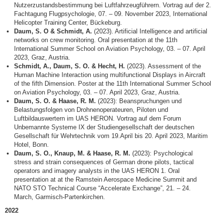
Nutzerzustandsbestimmung bei Luftfahrzeugführern. Vortrag auf der 2.
Fachtagung Flugpsychologie, 07. – 09. November 2023, International
Helicopter Training Center, Bückeburg.
Daum, S. O & Schmidt, A.
(2023). Artificial Intelligence and artificial
networks on crew monitoring. Oral presentation at the 11th
International Summer School on Aviation Psychology, 03. – 07. April
2023, Graz, Austria.
Schmidt, A., Daum, S. O. & Hecht, H.
(2023). Assessment of the
Human Machine Interaction using multifunctional Displays in Aircraft
of the fifth Dimension. Poster at the 11th International Summer School
on Aviation Psychology, 03. – 07. April 2023, Graz, Austria.
Daum, S. O. & Haase, R. M.
(2023): Beanspruchungen und
Belastungsfolgen von Drohnenoperateuren, Piloten und
Luftbildauswertern im UAS HERON. Vortrag auf dem Forum
Unbemannte Systeme IX der Studiengesellschaft der deutschen
Gesellschaft für Wehrtechnik vom 19.April bis 20. April 2023, Maritim
Hotel, Bonn.
Daum, S. O., Knaup, M. & Haase, R. M.
(2023): Psychological
stress and strain consequences of German drone pilots, tactical
operators and imagery analysts in the UAS HERON 1. Oral
presentation at at the Ramstein Aerospace Medicine Summit and
NATO STO Technical Course “Accelerate Exchange”, 21. – 24.
March, Garmisch-Partenkirchen.
2022