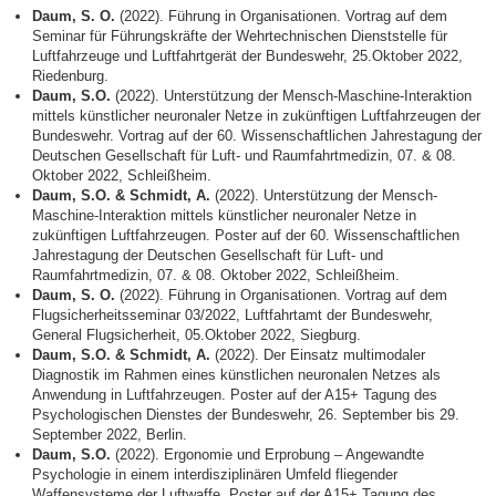
Daum, S. O.
(2022). Führung in Organisationen. Vortrag auf dem
Seminar für Führungskräfte der Wehrtechnischen Dienststelle für
Luftfahrzeuge und Luftfahrtgerät der Bundeswehr, 25.Oktober 2022,
Riedenburg.
Daum, S.O.
(2022). Unterstützung der Mensch-Maschine-Interaktion
mittels künstlicher neuronaler Netze in zukünftigen Luftfahrzeugen der
Bundeswehr. Vortrag auf der 60. Wissenschaftlichen Jahrestagung der
Deutschen Gesellschaft für Luft- und Raumfahrtmedizin, 07. & 08.
Oktober 2022, Schleißheim.
Daum, S.O. & Schmidt, A.
(2022). Unterstützung der Mensch-
Maschine-Interaktion mittels künstlicher neuronaler Netze in
zukünftigen Luftfahrzeugen. Poster auf der 60. Wissenschaftlichen
Jahrestagung der Deutschen Gesellschaft für Luft- und
Raumfahrtmedizin, 07. & 08. Oktober 2022, Schleißheim.
Daum, S. O.
(2022). Führung in Organisationen. Vortrag auf dem
Flugsicherheitsseminar 03/2022, Luftfahrtamt der Bundeswehr,
General Flugsicherheit, 05.Oktober 2022, Siegburg.
Daum, S.O. & Schmidt, A.
(2022). Der Einsatz multimodaler
Diagnostik im Rahmen eines künstlichen neuronalen Netzes als
Anwendung in Luftfahrzeugen. Poster auf der A15+ Tagung des
Psychologischen Dienstes der Bundeswehr, 26. September bis 29.
September 2022, Berlin.
Daum, S.O.
(2022). Ergonomie und Erprobung – Angewandte
Psychologie in einem interdisziplinären Umfeld fliegender
Waffensysteme der Luftwaffe. Poster auf der A15+ Tagung des