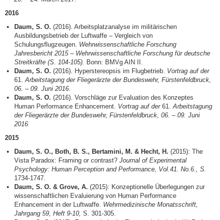
2016
Daum, S. O.
(2016). Arbeitsplatzanalyse im militärischen
Ausbildungsbetrieb der Luftwaffe – Vergleich von
Schulungsflugzeugen.
Wehrwissenschaftliche Forschung
Jahresbericht 2015 – Wehrwissenschaftliche Forschung für deutsche
Streitkräfte (S. 104-105).
Bonn: BMVg AIN II.
Daum, S. O.
(2016). Hyperstereopsis im Flugbetrieb.
Vortrag auf der
61.
Arbeitstagung der Fliegerärzte der Bundeswehr, Fürstenfeldbruck,
06. – 09. Juni 2016.
Daum, S. O.
(2016). Vorschläge zur Evaluation des Konzeptes
Human Performance Enhancement.
Vortrag auf der
61.
Arbeitstagung
der Fliegerärzte der Bundeswehr, Fürstenfeldbruck, 06. – 09. Juni
2016
2015
Daum, S. O., Both, B. S., Bertamini, M. & Hecht, H.
(2015): The
Vista Paradox: Framing or contrast?
Journal of Experimental
Psychology: Human Perception and Performance, Vol.41. No.6., S.
1734-1747.
Daum, S. O. & Grove, A.
(2015): Konzeptionelle Überlegungen zur
wissenschaftlichen Evaluierung von Human Performance
Enhancement in der Luftwaffe.
Wehrmedizinische Monatsschrift,
Jahrgang 59, Heft 9-10,
S. 301-305.