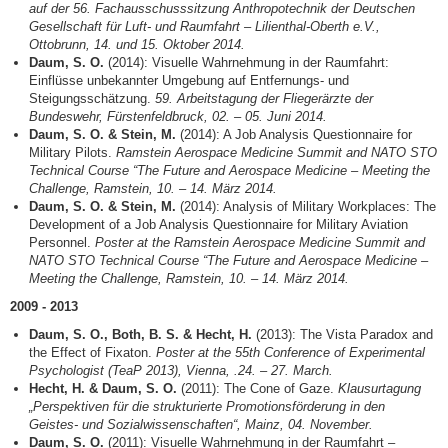
auf der 56. Fachausschusssitzung Anthropotechnik der Deutschen
Gesellschaft für Luft- und Raumfahrt – Lilienthal-Oberth e.V.,
Ottobrunn, 14. und 15. Oktober 2014.
Daum, S. O.
(2014): Visuelle Wahrnehmung in der Raumfahrt:
Einflüsse unbekannter Umgebung auf Entfernungs- und
Steigungsschätzung.
59. Arbeitstagung der Fliegerärzte der
Bundeswehr, Fürstenfeldbruck, 02. – 05. Juni 2014.
Daum, S. O. & Stein, M.
(2014): A Job Analysis Questionnaire for
Military Pilots.
Ramstein Aerospace Medicine Summit and NATO STO
Technical Course “The Future and Aerospace Medicine – Meeting the
Challenge, Ramstein, 10. – 14. März 2014.
Daum, S. O. & Stein, M.
(2014): Analysis of Military Workplaces: The
Development of a Job Analysis Questionnaire for Military Aviation
Personnel.
Poster at the
Ramstein Aerospace Medicine Summit and
NATO STO Technical Course “The Future and Aerospace Medicine –
Meeting the Challenge, Ramstein, 10. – 14. März 2014.
2009 - 2013
Daum, S. O., Both, B. S. & Hecht, H.
(2013): The Vista Paradox and
the Effect of Fixaton.
Poster at the
55th Conference of Experimental
Psychologist (TeaP 2013), Vienna, .24. – 27. March.
Hecht, H. & Daum, S. O.
(2011): The Cone of Gaze.
Klausurtagung
„Perspektiven für die strukturierte Promotionsförderung in den
Geistes- und Sozialwissenschaften“, Mainz, 04. November.
Daum, S. O.
(2011): Visuelle Wahrnehmung in der Raumfahrt –