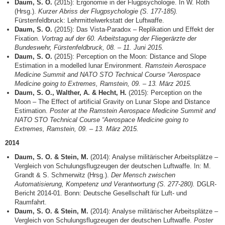
Daum, S. O.
(2015): Ergonomie in der Flugpsychologie. In W. Roth
(Hrsg.).
Kurzer Abriss der Flugpsychologie (S. 177-185).
Fürstenfeldbruck: Lehrmittelwerkstatt der Luftwaffe.
Daum, S. O.
(2015): Das Vista-Paradox – Replikation und Effekt der
Fixation.
Vortrag auf der 60. Arbeitstagung der Fliegerärzte der
Bundeswehr, Fürstenfeldbruck, 08. – 11. Juni 2015.
Daum, S. O.
(2015): Perception on the Moon: Distance and Slope
Estimation in a modelled lunar Environment.
Ramstein Aerospace
Medicine Summit and NATO STO Technical Course “Aerospace
Medicine going to Extremes, Ramstein, 09. – 13. März 2015.
Daum, S. O., Walther, A. & Hecht, H.
(2015): Perception on the
Moon – The Effect of artificial Gravity on Lunar Slope and Distance
Estimation.
Poster at the
Ramstein Aerospace Medicine Summit and
NATO STO Technical Course “Aerospace Medicine going to
Extremes, Ramstein, 09. – 13. März 2015.
2014
Daum, S. O. & Stein, M.
(2014): Analyse militärischer Arbeitsplätze –
Vergleich von Schulungsflugzeugen der deutschen Luftwaffe. In: M.
Grandt & S. Schmerwitz (Hrsg.).
Der Mensch zwischen
Automatisierung, Kompetenz und Verantwortung (S. 277-280).
DGLR-
Bericht 2014-01. Bonn: Deutsche Gesellschaft für Luft- und
Raumfahrt.
Daum, S. O. & Stein, M.
(2014): Analyse militärischer Arbeitsplätze –
Vergleich von Schulungsflugzeugen der deutschen Luftwaffe.
Poster