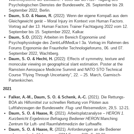
Psychologischen Dienstes der Bundeswehr, 26. September bis 29.
September 2022, Berlin.
Daum, S.O. & Haase, R.
(2022): Wenn der eigene Kompaß aus dem
Gleichgewicht gerät – Moral Injury im Kontext von Human Factors.
Vortrag auf der 13. Human Factors Trainer Fachtagung 2022 vom 12.
September bis 15. September 2022, Kalkar.
Daum, S.O.
(2022): Arbeiten im Bereich Ergonomie und
Psychophysiologie des ZentrLuRMedLw I 3a. Vortrag im Rahmen des
Forums Ergonomie der Fraunhofer Technologieforums, 06. und 07.
September 2022, Wachtberg.
Daum, S. O. & Hecht, H.
(2022): Effects of symmetry, texture and
monocular viewing on geographical slant estimation. Poster at the
Ramstein Aerospace Medicine Summit and NATO STO Technical
Course “Flying Through Uncertainty”, 22. – 25. March, Garmisch-
Partenkirchen.
2021
Falker, A.-M., Daum, S. O. & Schenk, A.-C.
(2021). Die Rettungs-
BOA als Hilfsmittel zur schnellen Rettung von Piloten aus
Luftfahrzeugen der Bundeswehr.
Flug- und Reisemedizin
, 29,S. 12-21.
Daum, S. O. & Haase, R.
(2021). Arbeitsplatzanalyse –
HERON 1.
Kurzbericht Ergebnisse Befragung Bediener HERON
.Manching:
Zentrum für Luft- und Raumfahrtmedizin der Luftwaffe.
Daum, S. O. & Haase, R.
(2021). Anforderungen an die Bediener