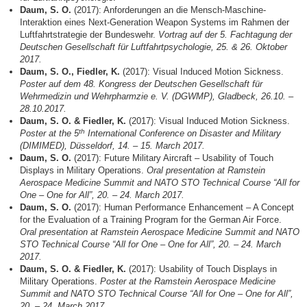
Daum, S. O.
(2017): Anforderungen an die Mensch-Maschine-
Interaktion eines Next-Generation Weapon Systems im Rahmen der
Luftfahrtstrategie der Bundeswehr.
Vortrag auf der 5. Fachtagung der
Deutschen Gesellschaft für Luftfahrtpsychologie, 25. & 26. Oktober
2017.
Daum, S. O., Fiedler, K.
(2017): Visual Induced Motion Sickness.
Poster auf dem 48. Kongress der Deutschen Gesellschaft für
Wehrmedizin und Wehrpharmzie e. V. (DGWMP), Gladbeck, 26.10. –
28.10.2017.
Daum, S. O. & Fiedler, K.
(2017): Visual Induced Motion Sickness.
th
Poster at the 5
International Conference on Disaster and Military
(DIMIMED), Düsseldorf, 14. – 15. March 2017.
Daum, S. O.
(2017): Future Military Aircraft – Usability of Touch
Displays in Military Operations.
Oral presentation at
Ramstein
Aerospace Medicine Summit and NATO STO Technical Course “All for
One – One for All”, 20. – 24. March 2017.
Daum, S. O.
(2017): Human Performance Enhancement – A Concept
for the Evaluation of a Training Program for the German Air Force.
Oral presentation at
Ramstein Aerospace Medicine Summit and NATO
STO Technical Course “All for One – One for All”, 20. – 24. March
2017.
Daum, S. O. & Fiedler, K.
(2017): Usability of Touch Displays in
Military Operations.
Poster at the
Ramstein Aerospace Medicine
Summit and NATO STO Technical Course “All for One – One for All”,
20. – 24. March 2017.