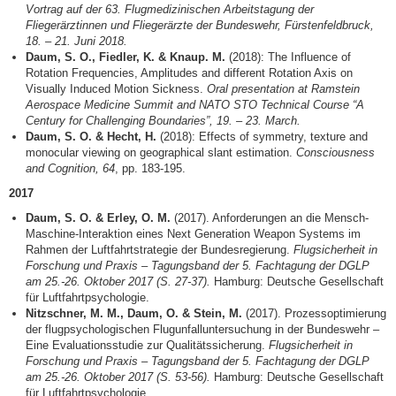
Vortrag auf der 63. Flugmedizinischen Arbeitstagung der
Fliegerärztinnen und Fliegerärzte der Bundeswehr, Fürstenfeldbruck,
18. – 21. Juni 2018.
Daum, S. O., Fiedler, K. & Knaup. M.
(2018): The Influence of
Rotation Frequencies, Amplitudes and different Rotation Axis on
Visually Induced Motion Sickness.
Oral presentation at
Ramstein
Aerospace Medicine Summit and NATO STO Technical Course “A
Century for Challenging Boundaries”, 19. – 23. March.
Daum, S. O. & Hecht, H.
(2018): Effects of symmetry, texture and
monocular viewing on geographical slant estimation.
Consciousness
and Cognition, 64
, pp. 183-195.
2017
Daum, S. O. & Erley, O. M.
(2017). Anforderungen an die Mensch-
Maschine-Interaktion eines Next Generation Weapon Systems im
Rahmen der Luftfahrtstrategie der Bundesregierung.
Flugsicherheit in
Forschung und Praxis – Tagungsband der 5. Fachtagung der DGLP
am 25.-26. Oktober 2017 (S. 27-37).
Hamburg: Deutsche Gesellschaft
für Luftfahrtpsychologie.
Nitzschner, M. M., Daum, O. & Stein, M.
(2017). Prozessoptimierung
der flugpsychologischen Flugunfalluntersuchung in der Bundeswehr –
Eine Evaluationsstudie zur Qualitätssicherung.
Flugsicherheit in
Forschung und Praxis – Tagungsband der 5. Fachtagung der DGLP
am 25.-26. Oktober 2017 (S. 53-56).
Hamburg: Deutsche Gesellschaft
für Luftfahrtpsychologie.