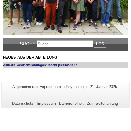
SUCHE
LOS
NEUES AUS DER ABTEILUNG
Aktuelle Veröffentlichungen/ recent publications
Zusätzliche
Seiten-
Letzte
Allgemeine und Experimentelle Psychologie
21. Januar 2025
Name:
Aktualisierung:
Informationen
zu
Datenschutz
Impressum
Barrierefreiheit
Zum Seitenanfang
dieser
Seite